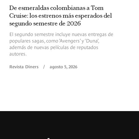
De esmeraldas colombianas a Tom
L
Cruise: los estrenos más esperados del
«
segundo semestre de 2026
p
El segundo semestre incluye nuevas entregas de
E
populares sagas, como ‘Avengers’ y ‘Duna’,
h
además de nuevas películas de reputados
d
autores.
h
(
l
Revista Diners
/
agosto 5, 2026
L