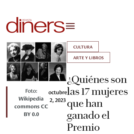
CULTURA
ARTE Y LIBROS
¿Quiénes son
las 17 mujeres
Foto:
octubre
Wikipedia
2, 2023
que han
commons CC
ganado el
BY 0.0
Premio