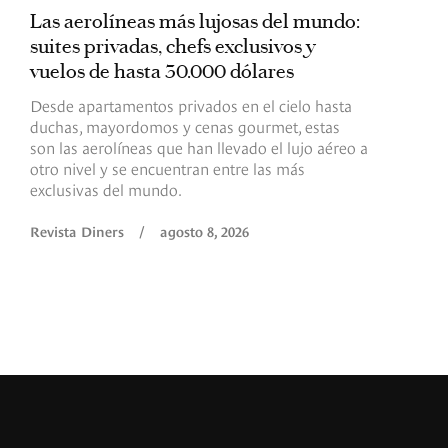
Las aerolíneas más lujosas del mundo:
E
suites privadas, chefs exclusivos y
d
vuelos de hasta 30.000 dólares
E
c
Desde apartamentos privados en el cielo hasta
c
duchas, mayordomos y cenas gourmet, estas
son las aerolíneas que han llevado el lujo aéreo a
R
otro nivel y se encuentran entre las más
exclusivas del mundo.
Revista Diners
/
agosto 8, 2026