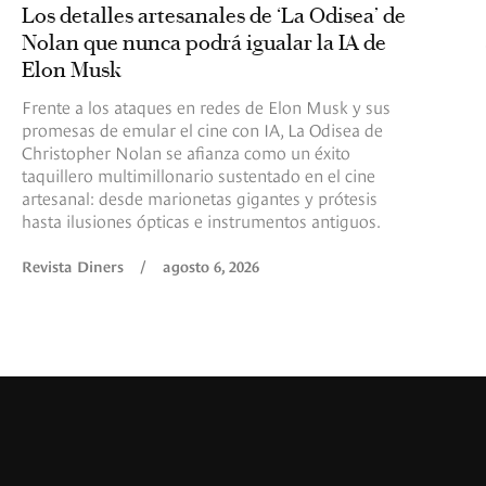
Los detalles artesanales de ‘La Odisea’ de
Nolan que nunca podrá igualar la IA de
Elon Musk
Frente a los ataques en redes de Elon Musk y sus
promesas de emular el cine con IA, La Odisea de
Christopher Nolan se afianza como un éxito
taquillero multimillonario sustentado en el cine
artesanal: desde marionetas gigantes y prótesis
hasta ilusiones ópticas e instrumentos antiguos.
Revista Diners
/
agosto 6, 2026