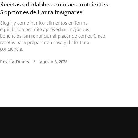
Recetas saludables con macronutrientes:
5 opciones de Laura Insignares
Elegir y combinar los alimentos en forma
equilibrada permite aprovechar mejor sus
beneficios, sin renunciar al placer de comer. Cinco
recetas para preparar en casa y disfrutar a
conciencia.
Revista Diners
/
agosto 6, 2026