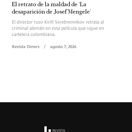
El retrato de la maldad de ‘La
desaparición de Josef Mengele’
El director ruso Kirill Serebrennikov retrata al
criminal alemán en esta película que sigue en
cartelera colombiana.
Revista Diners
/
agosto 7, 2026