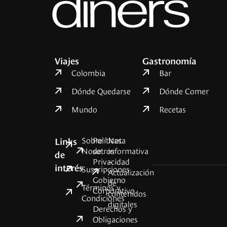
Viajes
Gastronomía
Colombia
Bar
Dónde Quedarse
Dónde Comer
Mundo
Recetas
Sobre
Políticas
Nota
Links
Nosotros
de
informativa
de
Privacidad
–
interés
Suscripciones
Actualización
Gobierno
de
Términos y
Corporativo
contenidos
Condiciones
digitales
Derechos y
Obligaciones