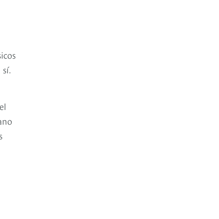
icos
sí.
el
iano
s