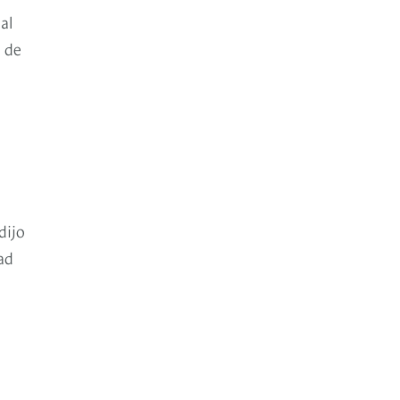
al
 de
 dijo
ad