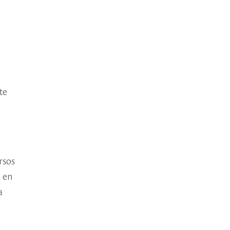
te
rsos
, en
a