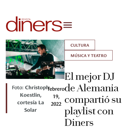
CULTURA
MÚSICA Y TEATRO
El mejor DJ
de Alemania
Foto:
Christoph
febrero
Koestlin,
19,
compartió su
cortesía La
2022
playlist con
Solar
Diners