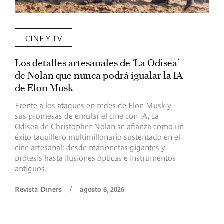
CINE Y TV
Los detalles artesanales de ‘La Odisea’
R
de Nolan que nunca podrá igualar la IA
m
de Elon Musk
I
Frente a los ataques en redes de Elon Musk y
E
sus promesas de emular el cine con IA, La
e
Odisea de Christopher Nolan se afianza como un
b
éxito taquillero multimillonario sustentado en el
C
cine artesanal: desde marionetas gigantes y
c
prótesis hasta ilusiones ópticas e instrumentos
antiguos.
R
Revista Diners
/
agosto 6, 2026