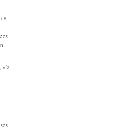
que
n
 dos
en
, vía
esos