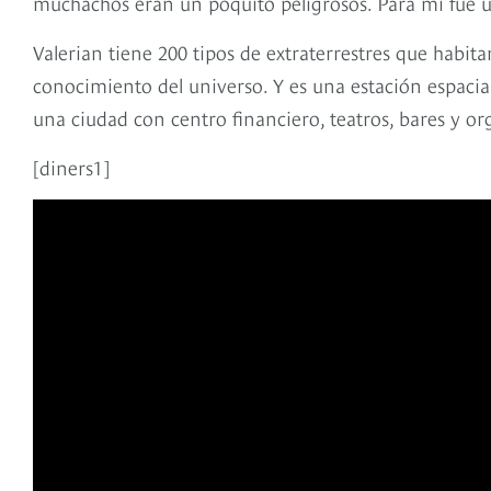
muchachos eran un poquito peligrosos. Para mí fue 
Valerian tiene 200 tipos de extraterrestres que habi
conocimiento del universo. Y es una estación espacia
una ciudad con centro financiero, teatros, bares y o
[diners1]