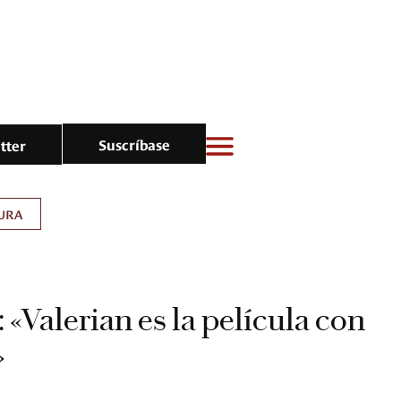
Suscríbase
tter
URA
 «Valerian es la película con
»