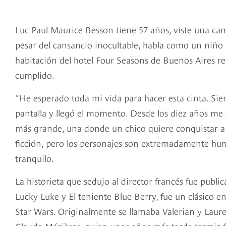
Luc Paul Maurice Besson tiene 57 años, viste una cam
pesar del cansancio inocultable, habla como un niño 
habitación del hotel Four Seasons de Buenos Aires re
cumplido.
“He esperado toda mi vida para hacer esta cinta. Si
pantalla y llegó el momento. Desde los diez años me
más grande, una donde un chico quiere conquistar a u
ficción, pero los personajes son extremadamente huma
tranquilo.
La historieta que sedujo al director francés fue public
Lucky Luke y El teniente Blue Berry, fue un clásico e
Star Wars. Originalmente se llamaba Valerian y Laurel
Claude Mézières, quien unos años más tarde termin