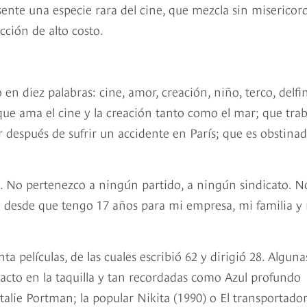
ente una especie rara del cine, que mezcla sin misericor
cción de alto costo.
en diez palabras: cine, amor, creación, niño, terco, delfi
és que ama el cine y la creación tanto como el mar; que tra
r después de sufrir un accidente en París; que es obstina
s. No pertenezco a ningún partido, a ningún sindicato. N
desde que tengo 17 años para mi empresa, mi familia y
a películas, de las cuales escribió 62 y dirigió 28. Alguna
acto en la taquilla y tan recordadas como Azul profundo
atalie Portman; la popular Nikita (1990) o El transportado