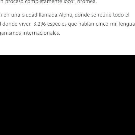
un proceso completamente loco”, bromea.
tan en una ciudad llamada Alpha, donde se reúne todo el
l donde viven 3.296 especies que hablan cinco mil lengua
rganismos internacionales.