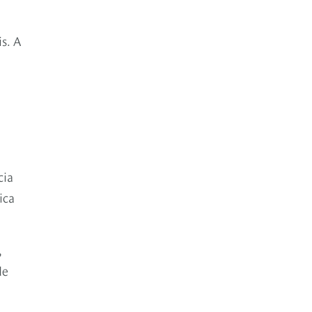
s. A
cia
ica
,
de