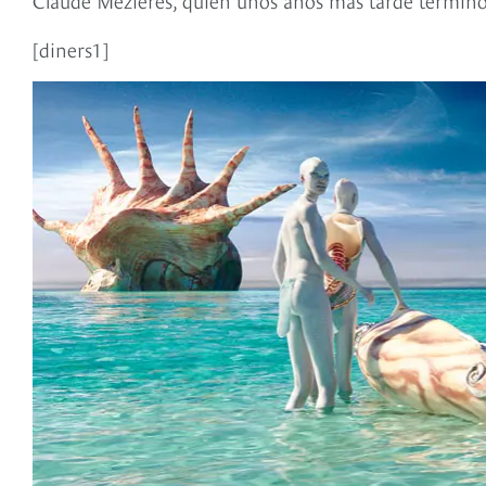
[diners1]