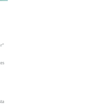
r”
ces
sta