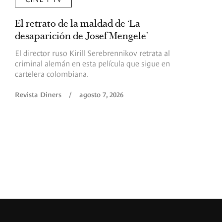
El retrato de la maldad de ‘La
L
desaparición de Josef Mengele’
d
d
El director ruso Kirill Serebrennikov retrata al
criminal alemán en esta película que sigue en
F
cartelera colombiana.
s
O
Revista Diners
/
agosto 7, 2026
é
c
p
a
R