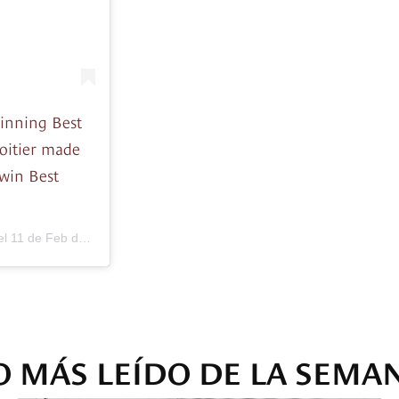
winning Best
Poitier made
 win Best
el
11 de Feb de 2019 a las 10:13 PST
O MÁS LEÍDO DE LA SEMA