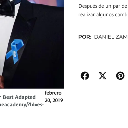
Después de un par de 
realizar algunos camb
POR:
DANIEL ZA
febrero
or Best Adapted
20, 2019
heacademy/?hl=es-