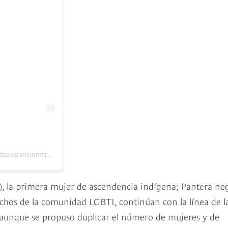
zaapariciomtz) el
11 de Feb de 2019 a las 4:41 PST
), la primera mujer de ascendencia indígena; Pantera neg
echos de la comunidad LGBTI, continúan con la línea de l
; aunque se propuso duplicar el número de mujeres y de