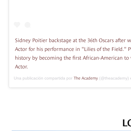
Sidney Poitier backstage at the 36th Oscars after 
Actor for his performance in "Lilies of the Field." 
history by becoming the first African-American to
Actor.
The Academy
Una publicación compartida por
(@theacademy) 
L