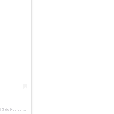
el
3 de Feb de 2019 a las 2:07 PST