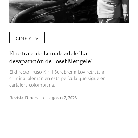
CINE Y TV
El retrato de la maldad de ‘La
L
desaparición de Josef Mengele’
d
d
El director ruso Kirill Serebrennikov retrata al
criminal alemán en esta película que sigue en
F
cartelera colombiana.
s
O
Revista Diners
/
agosto 7, 2026
é
c
p
a
R