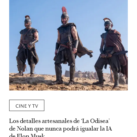
CINE Y TV
Los detalles artesanales de ‘La Odisea’
R
de Nolan que nunca podrá igualar la IA
m
de Elon Musk
I