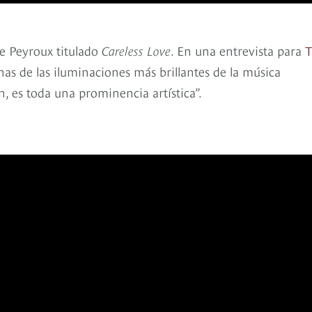
e Peyroux titulado
Careless Love
. En una entrevista para
T
unas de las iluminaciones más brillantes de la música
, es toda una prominencia artística”.