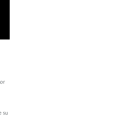
tor
e su