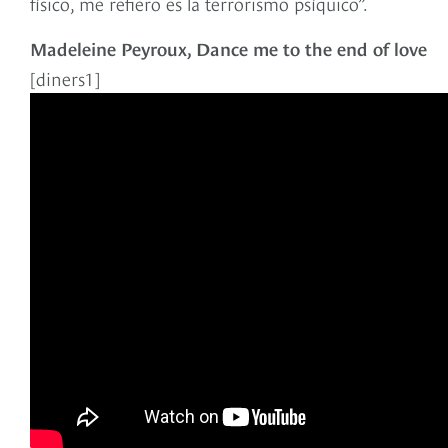
físico, me refiero es la terrorismo psíquico”.
Madeleine Peyroux, Dance me to the end of love
[diners1]