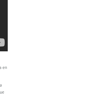
a en
a
que