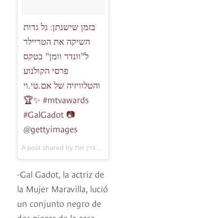
בזמן שישנתן: גל גדות
השיקה את הטריילר
ל"וונדר וומן" בטקס
פרסי הקולנוע
והטלוויזיה של אם.טי.וי
🏆✨ #mtvawards
#GalGadot 📷
@gettyimages
A post shared by מגזין את (@atmagazine) on
May 7, 2017 at 9
-Gal Gadot, la actriz de
la Mujer Maravilla, lució
un conjunto negro de
dos piezas de la casa