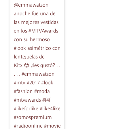
@emmawatson
anoche fue una de
las mejores vestidas
en los #MTVAwards
con su hermoso
#look asimétrico con
lentejuelas de
Kitx 😍 ¿les gustó? . .
. . . #emmawatson
#mtv #2017 #look
#fashion #moda
#mtvawards #f4f
#likeforlike #like4like
#somospremium
#radioonline #movie