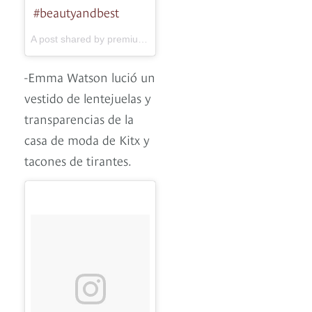
#beautyandbest
A post shared by premiumfm.net (@premium96.3) on
May 8, 2
-Emma Watson lució un
vestido de lentejuelas y
transparencias de la
casa de moda de Kitx y
tacones de tirantes.