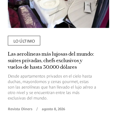
LO ÚLTIMO
Las aerolíneas más lujosas del mundo:
E
suites privadas, chefs exclusivos y
d
vuelos de hasta 30.000 dólares
E
c
Desde apartamentos privados en el cielo hasta
c
duchas, mayordomos y cenas gourmet, estas
son las aerolíneas que han llevado el lujo aéreo a
R
otro nivel y se encuentran entre las más
exclusivas del mundo.
Revista Diners
/
agosto 8, 2026