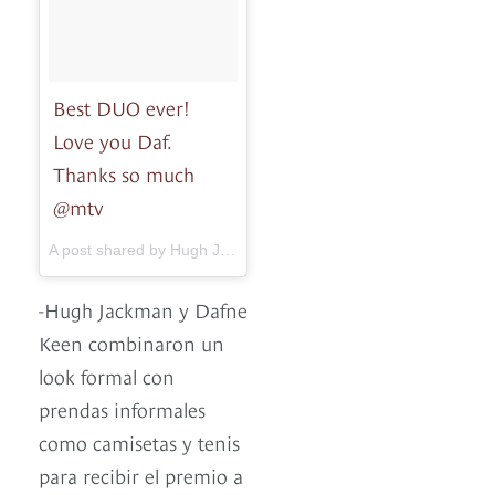
Best DUO ever!
Love you Daf.
Thanks so much
@mtv
A post shared by Hugh Jackman (@thehughjackman) on
May 7
-Hugh Jackman y Dafne
Keen combinaron un
look formal con
prendas informales
como camisetas y tenis
para recibir el premio a