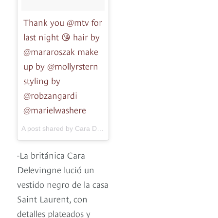
Thank you @mtv for
last night 😘 hair by
@mararoszak make
up by @mollyrstern
styling by
@robzangardi
@marielwashere
A post shared by Cara Delevingne (@caradelevingne) on
May 8
-La británica Cara
Delevingne lució un
vestido negro de la casa
Saint Laurent, con
detalles plateados y