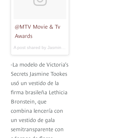
@MTV Movie & Tv
Awards
A post shared by Jasmine Tookes (@jastookes) on
May 7, 2017
-La modelo de Victoria’s
Secrets Jasmine Tookes
usó un vestido de la
firma brasileña Lethicia
Bronstein, que
combina lencería con
un vestido de gala
semitransparente con
adornos de flores