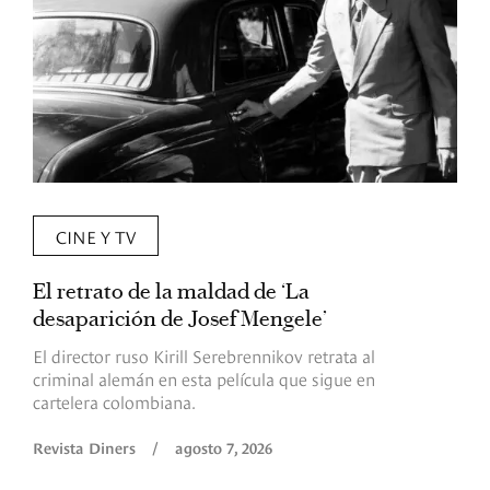
CINE Y TV
El retrato de la maldad de ‘La
L
desaparición de Josef Mengele’
d
d
El director ruso Kirill Serebrennikov retrata al
criminal alemán en esta película que sigue en
F
cartelera colombiana.
s
O
Revista Diners
/
agosto 7, 2026
é
c