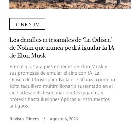
CINE Y TV
Los detalles artesanales de ‘La Odisea’
R
de Nolan que nunca podrá igualar la IA
m
de Elon Musk
I
Frente a los ataques en redes de Elon Musk y
E
sus promesas de emular el cine con IA, La
e
Odisea de Christopher Nolan se afianza como un
b
éxito taquillero multimillonario sustentado en el
C
cine artesanal: desde marionetas gigantes y
c
prótesis hasta ilusiones ópticas e instrumentos
antiguos.
R
Revista Diners
/
agosto 6, 2026