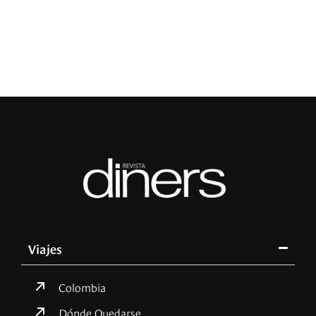
R
Viajes
Colombia
Dónde Quedarse