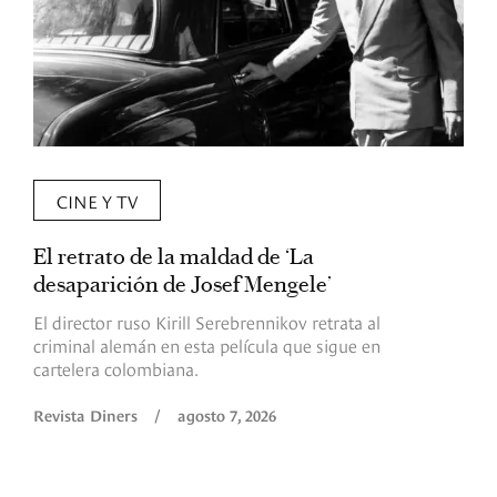
CINE Y TV
El retrato de la maldad de ‘La
L
desaparición de Josef Mengele’
d
d
El director ruso Kirill Serebrennikov retrata al
criminal alemán en esta película que sigue en
F
cartelera colombiana.
s
O
Revista Diners
/
agosto 7, 2026
é
c
p
a