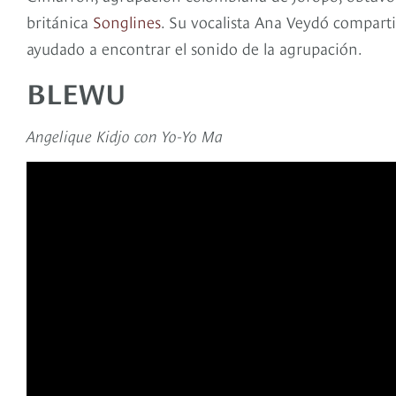
británica
Songlines
. Su vocalista Ana Veydó comparti
ayudado a encontrar el sonido de la agrupación.
BLEWU
Angelique Kidjo con Yo-Yo Ma