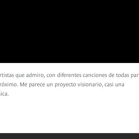
rtistas que admiro, con diferentes canciones de todas par
róximo. Me parece un proyecto visionario, casi una
ica.