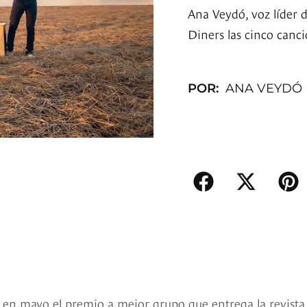
Ana Veydó, voz líder 
Diners las cinco can
POR:
ANA VEYDÓ
en mayo el premio a mejor grupo que entrega la revista