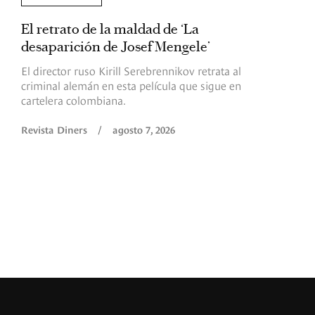
El retrato de la maldad de ‘La
L
desaparición de Josef Mengele’
d
d
El director ruso Kirill Serebrennikov retrata al
criminal alemán en esta película que sigue en
F
cartelera colombiana.
s
O
Revista Diners
/
agosto 7, 2026
é
c
p
a
R