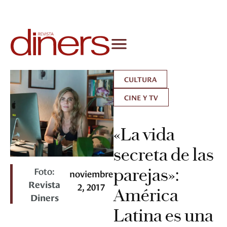
CULTURA
CINE Y TV
«La vida
secreta de las
Foto:
parejas»:
noviembre
Revista
2, 2017
América
Diners
Latina es una