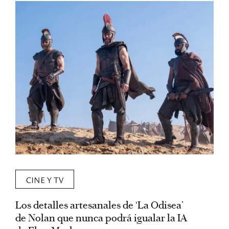
CINE Y TV
Los detalles artesanales de ‘La Odisea’
R
de Nolan que nunca podrá igualar la IA
m