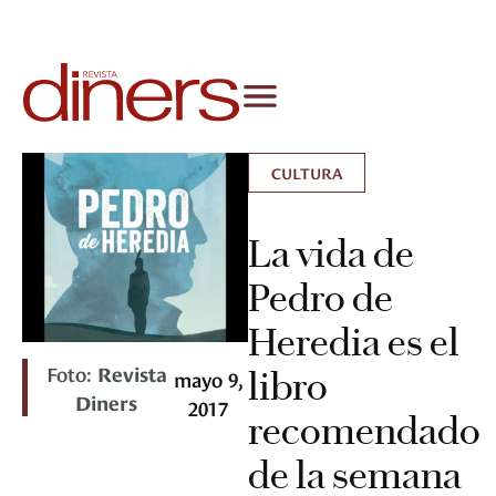
CULTURA
La vida de
Pedro de
Heredia es el
Foto:
Revista
libro
mayo 9,
Diners
2017
recomendado
de la semana