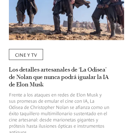
CINE Y TV
Los detalles artesanales de ‘La Odisea’
R
de Nolan que nunca podrá igualar la IA
m
de Elon Musk
I
Frente a los ataques en redes de Elon Musk y
E
sus promesas de emular el cine con IA, La
e
Odisea de Christopher Nolan se afianza como un
b
éxito taquillero multimillonario sustentado en el
C
cine artesanal: desde marionetas gigantes y
c
prótesis hasta ilusiones ópticas e instrumentos
antiguos.
R