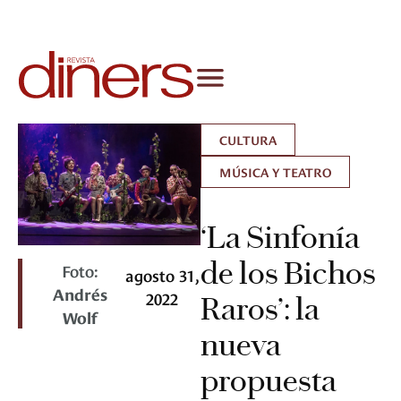
CULTURA
MÚSICA Y TEATRO
‘La Sinfonía
de los Bichos
Foto:
agosto 31,
Andrés
2022
Raros’: la
Wolf
nueva
propuesta