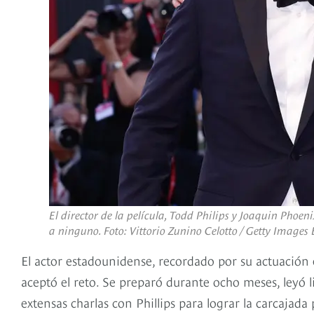
El director de la película, Todd Philips y Joaquin Phoe
a ninguno. Foto: Vittorio Zunino Celotto / Getty Images
El actor estadounidense, recordado por su actuación
aceptó el reto. Se preparó durante ocho meses, leyó li
extensas charlas con Phillips para lograr la carcajada