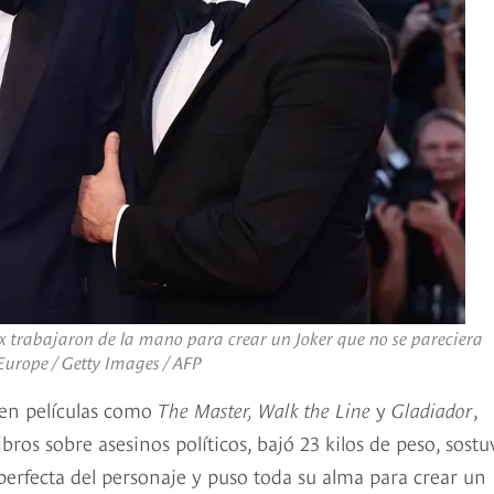
nix trabajaron de la mano para crear un
Joker
que no se pareciera
 Europe / Getty Images / AFP
 en películas como
The Master, Walk the Line
y
Gladiador
,
bros sobre asesinos políticos, bajó 23 kilos de peso, sostu
 perfecta del personaje y puso toda su alma para crear un