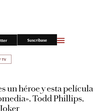
Suscríbase
tter
Y TV
s un héroe y esta película
omedia», Todd Phillips,
 Joker