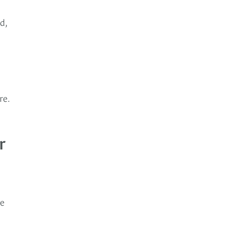
d,
re.
r
ue