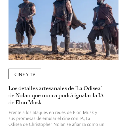
CINE Y TV
Los detalles artesanales de ‘La Odisea’
R
de Nolan que nunca podrá igualar la IA
m
de Elon Musk
I
Frente a los ataques en redes de Elon Musk y
E
sus promesas de emular el cine con IA, La
e
Odisea de Christopher Nolan se afianza como un
b