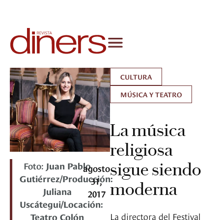
CULTURA
MÚSICA Y TEATRO
La música
religiosa
Foto:
Juan Pablo
sigue siendo
agosto
Gutiérrez/Producción:
31,
moderna
Juliana
2017
Uscátegui/Locación:
La directora del Festival
Teatro Colón