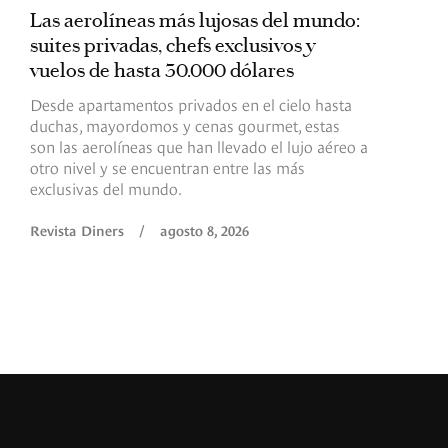
Las aerolíneas más lujosas del mundo:
E
suites privadas, chefs exclusivos y
d
vuelos de hasta 30.000 dólares
E
c
Desde apartamentos privados en el cielo hasta
c
duchas, mayordomos y cenas gourmet, estas
son las aerolíneas que han llevado el lujo aéreo a
R
otro nivel y se encuentran entre las más
exclusivas del mundo.
Revista Diners
/
agosto 8, 2026