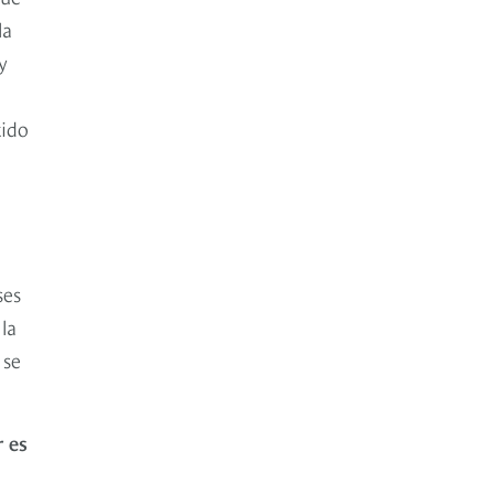
la
y
tido
ses
la
 se
r es