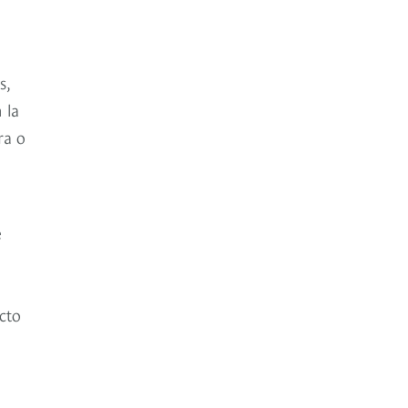
s,
 la
ra o
e
cto