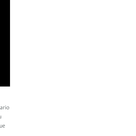
ario
u
que