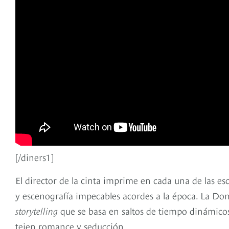
[/diners1]
El director de la cinta imprime en cada una de las es
y escenografía impecables acordes a la época. La Donc
storytelling
que se basa en saltos de tiempo dinámico
tejen romance y seducción.