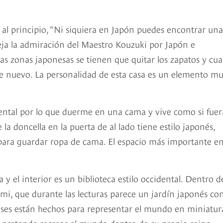
al principio, “Ni siquiera en Japón puedes encontrar una
eja la admiración del Maestro Kouzuki por Japón e
las zonas japonesas se tienen que quitar los zapatos y cu
de nuevo. La personalidad de esta casa es un elemento m
dental por lo que duerme en una cama y vive como si fuer
a doncella en la puerta de al lado tiene estilo japonés,
 para guardar ropa de cama. El espacio más importante e
 y el interior es un biblioteca estilo occidental. Dentro d
mi, que durante las lecturas parece un jardín japonés co
neses están hechos para representar el mundo en miniatur
i pretende recrear el mundo dentro de su propio reino.