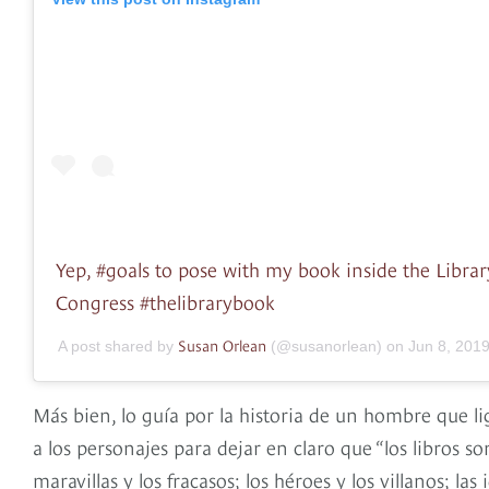
Yep, #goals to pose with my book inside the Librar
Congress #thelibrarybook
Susan Orlean
A post shared by
(@susanorlean) on
Jun 8, 201
Más bien, lo guía por la historia de un hombre que li
a los personajes para dejar en claro que “los libros 
maravillas y los fracasos; los héroes y los villanos; l