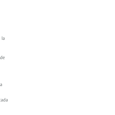
 la
 de
la
cada