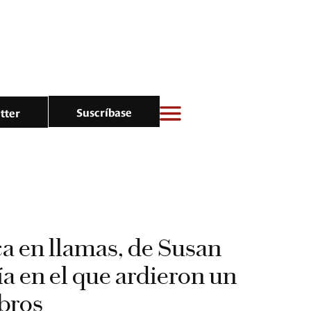
Suscríbase
tter
ca en llamas, de Susan
ía en el que ardieron un
ibros