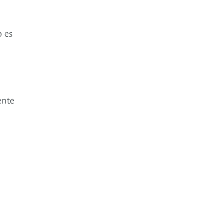
o es
ente