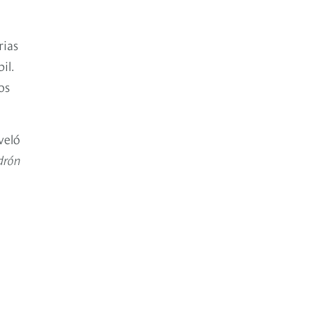
rias
il.
os
veló
adrón