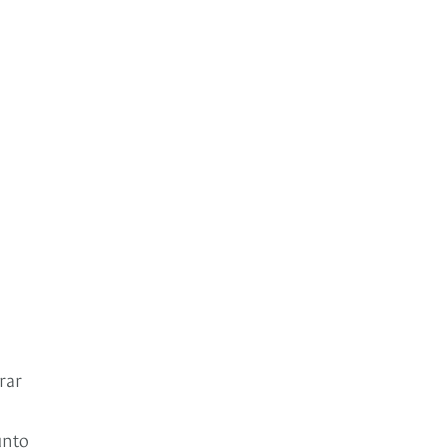
rar
unto