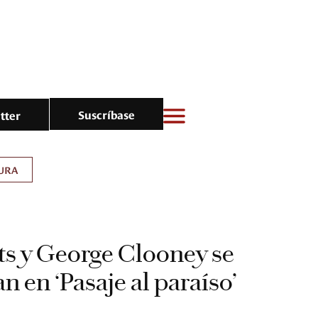
Suscríbase
tter
URA
ts y George Clooney se
n en ‘Pasaje al paraíso’