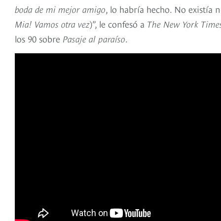
boda de mi mejor amigo
, lo habría hecho. No existía n
Mia! Vamos otra vez
)”, le confesó a
The New York Time
los 90 sobre
Pasaje al paraíso
.