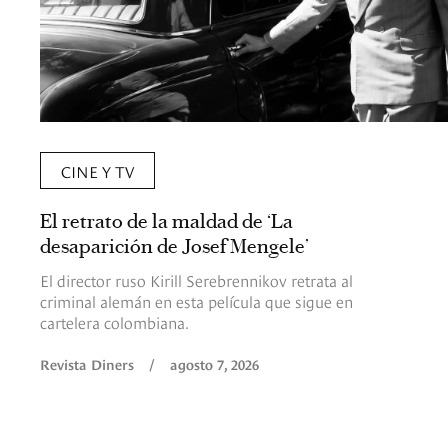
CINE Y TV
El retrato de la maldad de ‘La
desaparición de Josef Mengele’
El director ruso Kirill Serebrennikov retrata al
criminal alemán en esta película que sigue en
cartelera colombiana.
Revista Diners
/
agosto 7, 2026