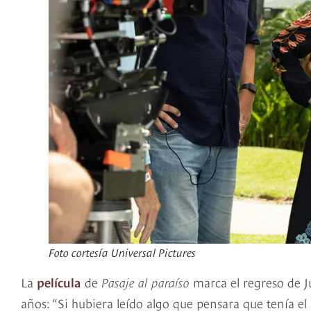
Foto cortesía Universal Pictures
La
película
de
Pasaje al paraíso
marca el regreso de J
años: “Si hubiera leído algo que pensara que tenía el