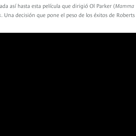
ada así hasta esta película que dirigió Ol Parker (
Mamma
s
. Una decisión que pone el peso de los éxitos de Roberts