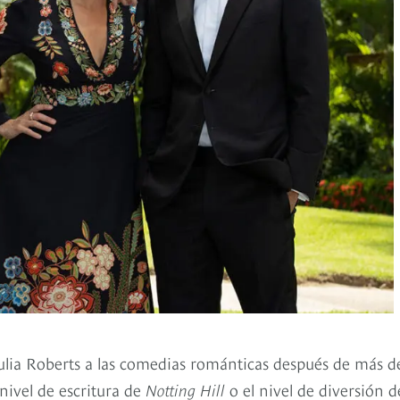
ulia Roberts a las comedias románticas después de más d
 nivel de escritura de
Notting Hill
o el nivel de diversión 