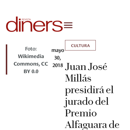
CULTURA
Foto:
mayo
Wikimedia
30,
Commons, CC
Juan José
2018
BY 0.0
Millás
presidirá el
jurado del
Premio
Alfaguara de