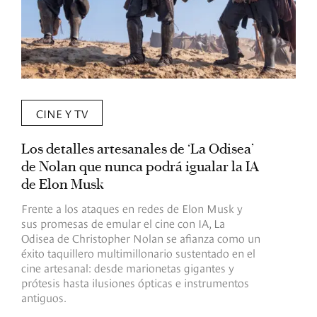
CINE Y TV
Los detalles artesanales de ‘La Odisea’
R
de Nolan que nunca podrá igualar la IA
m
de Elon Musk
I
Frente a los ataques en redes de Elon Musk y
E
sus promesas de emular el cine con IA, La
e
Odisea de Christopher Nolan se afianza como un
b
éxito taquillero multimillonario sustentado en el
C
cine artesanal: desde marionetas gigantes y
c
prótesis hasta ilusiones ópticas e instrumentos
antiguos.
R