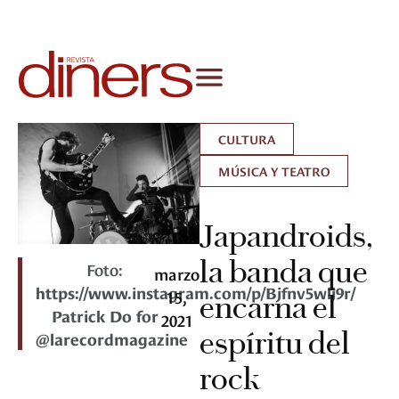
CULTURA
MÚSICA Y TEATRO
Japandroids,
la banda que
Foto:
marzo
https://www.instagram.com/p/Bjfnv5wlj9r/
15,
encarna el
Patrick Do for
2021
espíritu del
@larecordmagazine
rock