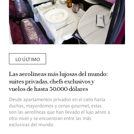
LO ÚLTIMO
Las aerolíneas más lujosas del mundo:
E
suites privadas, chefs exclusivos y
d
vuelos de hasta 30.000 dólares
E
c
Desde apartamentos privados en el cielo hasta
c
duchas, mayordomos y cenas gourmet, estas
son las aerolíneas que han llevado el lujo aéreo a
R
otro nivel y se encuentran entre las más
exclusivas del mundo.