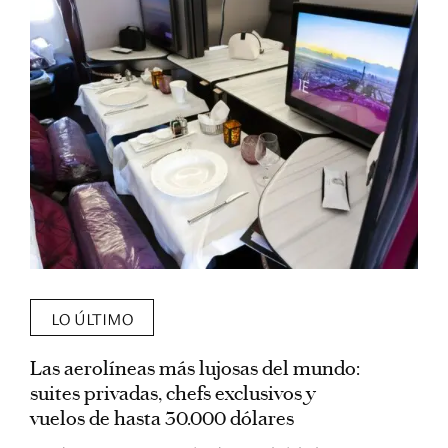
LO ÚLTIMO
Las aerolíneas más lujosas del mundo:
E
suites privadas, chefs exclusivos y
d
vuelos de hasta 30.000 dólares
E
c