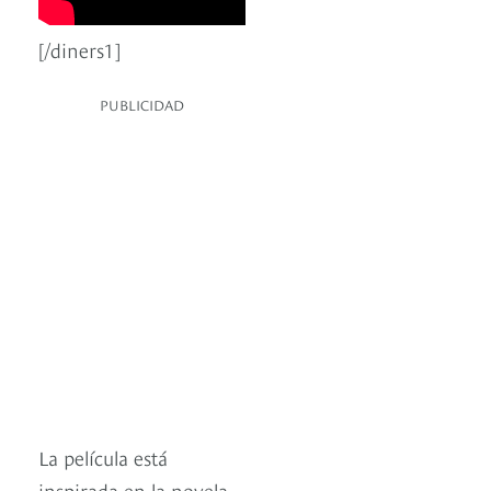
[/diners1]
PUBLICIDAD
La película está
inspirada en la novela