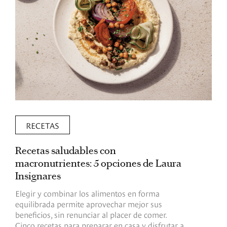
RECETAS
Recetas saludables con
L
macronutrientes: 5 opciones de Laura
p
Insignares
p
Elegir y combinar los alimentos en forma
S
equilibrada permite aprovechar mejor sus
p
beneficios, sin renunciar al placer de comer.
p
Cinco recetas para preparar en casa y disfrutar a
h