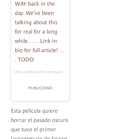
WAY back in the
day. We’ve been
talking about this
for real for a long
while… . . Link in
bio for full article! . .
. TODD
Todd McFarlane
Una publicación compartida de
(@todd_mcfarlan
PUBLICIDAD
Esta película quiere
borrar el pasado oscuro
que tuvo el primer
largometraje de Spawn