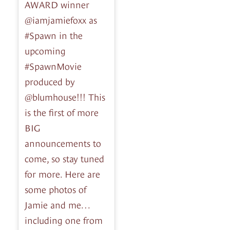
AWARD winner
@iamjamiefoxx as
#Spawn in the
upcoming
#SpawnMovie
produced by
@blumhouse!!! This
is the first of more
BIG
announcements to
come, so stay tuned
for more. Here are
some photos of
Jamie and me…
including one from