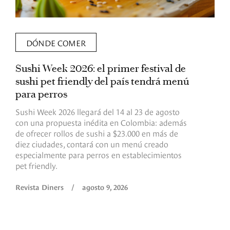
DÓNDE COMER
Sushi Week 2026: el primer festival de
L
sushi pet friendly del país tendrá menú
s
para perros
v
Sushi Week 2026 llegará del 14 al 23 de agosto
D
con una propuesta inédita en Colombia: además
d
de ofrecer rollos de sushi a $23.000 en más de
s
diez ciudades, contará con un menú creado
o
especialmente para perros en establecimientos
e
pet friendly.
R
Revista Diners
/
agosto 9, 2026