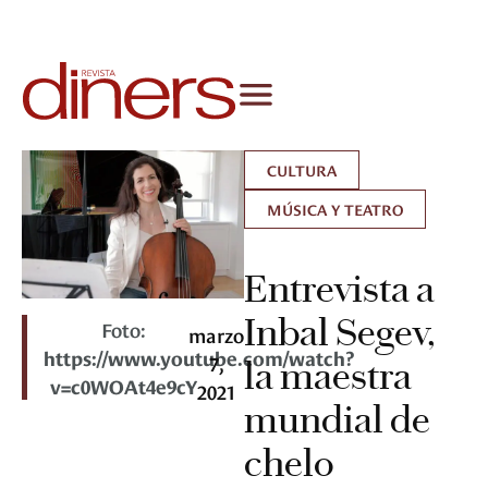
CULTURA
MÚSICA Y TEATRO
Entrevista a
Inbal Segev,
Foto:
marzo
https://www.youtube.com/watch?
7,
la maestra
v=c0WOAt4e9cY
2021
mundial de
chelo