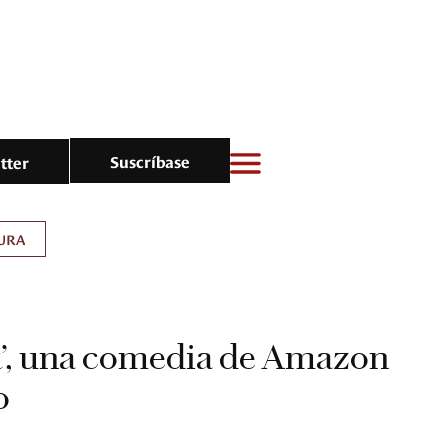
Suscríbase
tter
URA
k’, una comedia de Amazon
o