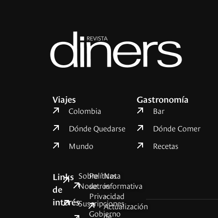
Viajes
Gastronomía
Colombia
Bar
Dónde Quedarse
Dónde Comer
Mundo
Recetas
Sobre
Políticas
Nota
Links
Nosotros
de
informativa
de
Privacidad
–
interés
Suscripciones
Actualización
Gobierno
de