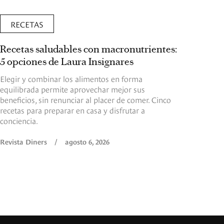
RECETAS
Recetas saludables con macronutrientes:
5 opciones de Laura Insignares
Elegir y combinar los alimentos en forma
equilibrada permite aprovechar mejor sus
beneficios, sin renunciar al placer de comer. Cinco
recetas para preparar en casa y disfrutar a
conciencia.
Revista Diners
/
agosto 6, 2026