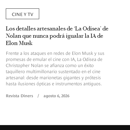
CINE Y TV
Los detalles artesanales de ‘La Odisea’ de
Nolan que nunca podrá igualar la IA de
Elon Musk
Frente a los ataques en redes de Elon Musk y sus
promesas de emular el cine con IA, La Odisea de
Christopher Nolan se afianza como un éxito
taquillero multimillonario sustentado en el cine
artesanal: desde marionetas gigantes y prótesis
hasta ilusiones ópticas e instrumentos antiguos.
Revista Diners
/
agosto 6, 2026