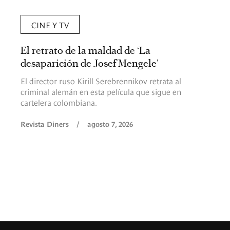
CINE Y TV
El retrato de la maldad de ‘La
desaparición de Josef Mengele’
El director ruso Kirill Serebrennikov retrata al
criminal alemán en esta película que sigue en
cartelera colombiana.
Revista Diners
/
agosto 7, 2026