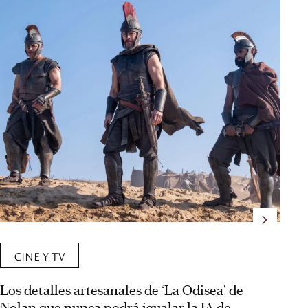
CINE Y TV
Los detalles artesanales de ‘La Odisea’ de
Re
Nolan que nunca podrá igualar la IA de
5 