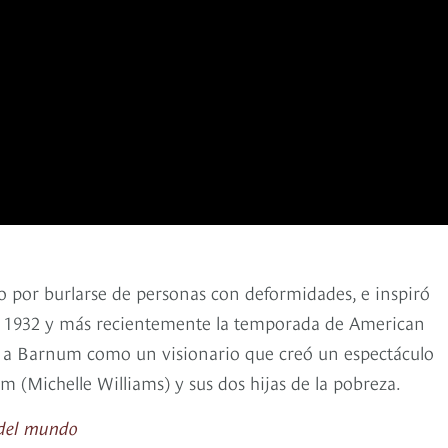
 por burlarse de personas con deformidades, e inspiró
 de 1932 y más recientemente la temporada de American
 a Barnum como un visionario que creó un espectáculo
m (Michelle Williams) y sus dos hijas de la pobreza.
l del mundo