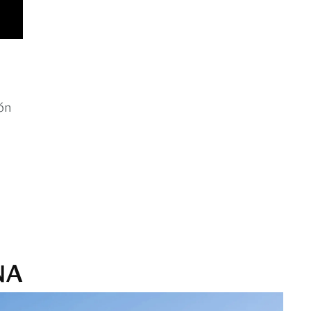
ión
NA