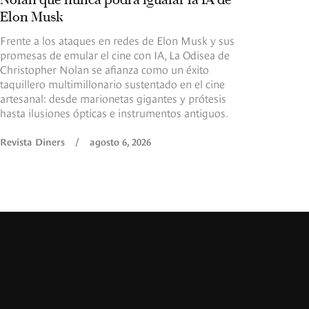
Elon Musk
El
eq
Frente a los ataques en redes de Elon Musk y sus
be
promesas de emular el cine con IA, La Odisea de
re
Christopher Nolan se afianza como un éxito
co
taquillero multimillonario sustentado en el cine
artesanal: desde marionetas gigantes y prótesis
Re
hasta ilusiones ópticas e instrumentos antiguos.
Revista Diners
/
agosto 6, 2026