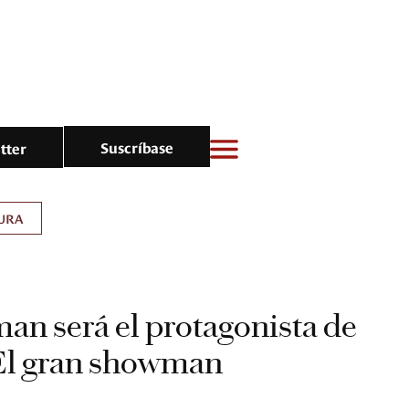
Suscríbase
tter
URA
n será el protagonista de
 El gran showman