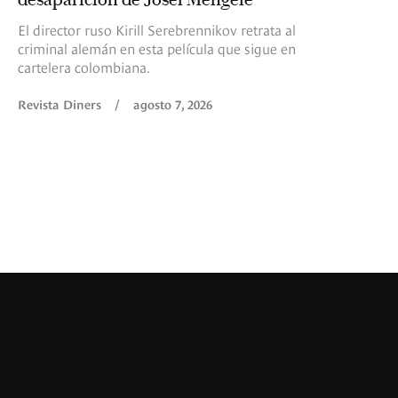
El director ruso Kirill Serebrennikov retrata al
criminal alemán en esta película que sigue en
cartelera colombiana.
Revista Diners
/
agosto 7, 2026