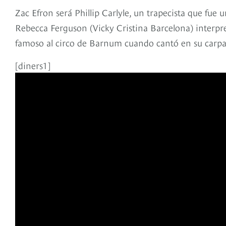
Zac Efron será Phillip Carlyle, un trapecista que fue 
Rebecca Ferguson (Vicky Cristina Barcelona) interpre
famoso al circo de Barnum cuando cantó en su carpa
[diners1]