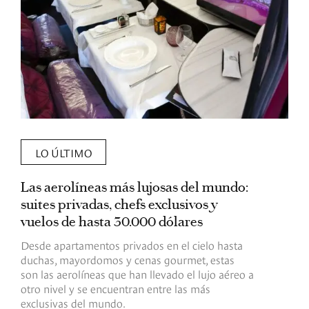
LO ÚLTIMO
Las aerolíneas más lujosas del mundo:
E
suites privadas, chefs exclusivos y
d
vuelos de hasta 30.000 dólares
E
c
Desde apartamentos privados en el cielo hasta
c
duchas, mayordomos y cenas gourmet, estas
son las aerolíneas que han llevado el lujo aéreo a
R
otro nivel y se encuentran entre las más
exclusivas del mundo.