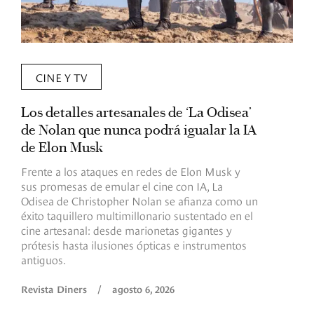
CINE Y TV
Los detalles artesanales de ‘La Odisea’
R
de Nolan que nunca podrá igualar la IA
m
de Elon Musk
I
Frente a los ataques en redes de Elon Musk y
E
sus promesas de emular el cine con IA, La
e
Odisea de Christopher Nolan se afianza como un
b
éxito taquillero multimillonario sustentado en el
C
cine artesanal: desde marionetas gigantes y
c
prótesis hasta ilusiones ópticas e instrumentos
antiguos.
R
Revista Diners
/
agosto 6, 2026