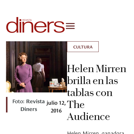
CULTURA
Helen Mirren
brilla en las
tablas con
Foto:
Revista
The
julio 12,
Diners
2016
Audience
Helen Mirren, ganadora