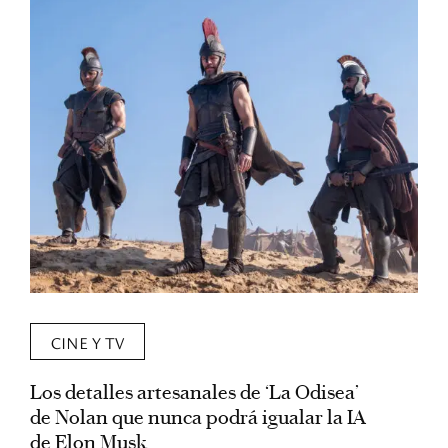
CINE Y TV
Los detalles artesanales de ‘La Odisea’
R
de Nolan que nunca podrá igualar la IA
m
de Elon Musk
I