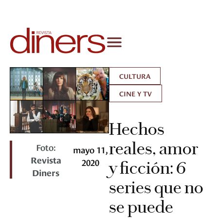
CULTURA
CINE Y TV
Hechos
reales, amor
Foto:
mayo 11,
Revista
2020
y ficción: 6
Diners
series que no
se puede