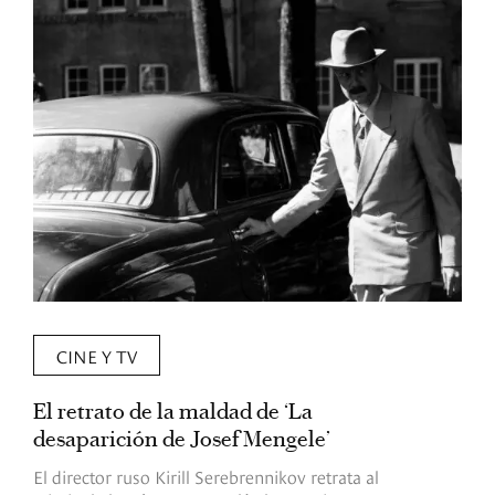
CINE Y TV
El retrato de la maldad de ‘La
L
desaparición de Josef Mengele’
d
d
El director ruso Kirill Serebrennikov retrata al