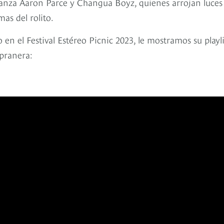
anza Aaron Parce y Changua Boyz, quienes arrojan luces
as del rolito.
 en el Festival Estéreo Picnic 2023, le mostramos su playli
mpranera: