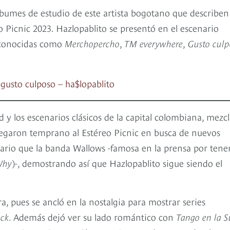
lbumes de estudio de este artista bogotano que describen
o Picnic 2023. Hazlopablito se presentó en el escenario
s conocidas como
Merchopercho
,
TM everywhere
,
Gusto culp
gusto culposo – ha$lopablito
d y los escenarios clásicos de la capital colombiana, mezc
e llegaron temprano al Estéreo Picnic en busca de nuevos
rario que la banda Wallows -famosa en la prensa por tene
Why
)-, demostrando así que Hazlopablito sigue siendo el
ra, pues se ancló en la nostalgia para mostrar series
ack
. Además dejó ver su lado romántico con
Tango en la S