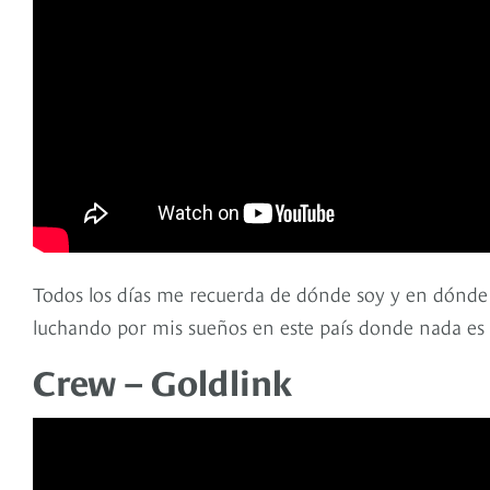
Todos los días me recuerda de dónde soy y en dónde
luchando por mis sueños en este país donde nada es r
Crew – Goldlink