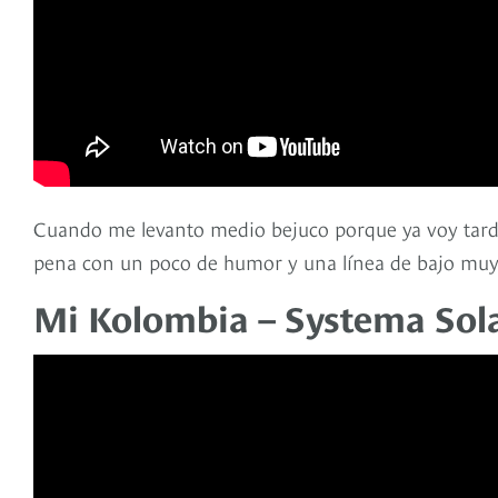
Cuando me levanto medio bejuco porque ya voy tarde
pena con un poco de humor y una línea de bajo muy
Mi Kolombia – Systema Sol