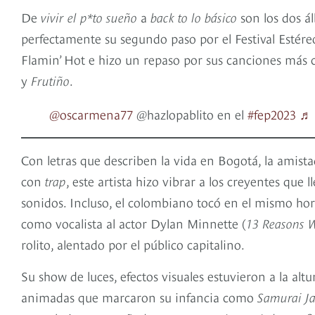
De
vivir el p*to sueño
a
back to lo básico
son los dos á
perfectamente su segundo paso por el Festival Estére
Flamin’ Hot e hizo un repaso por sus canciones má
y
Frutiño
.
@oscarmena77
@hazlopablito en el
#fep2023
♬ 
Con letras que describen la vida en Bogotá, la amista
con
trap
, este artista hizo vibrar a los creyentes qu
sonidos. Incluso, el colombiano tocó en el mismo ho
como vocalista al actor Dylan Minnette (
13 Reasons 
rolito, alentado por el público capitalino.
Su show de luces, efectos visuales estuvieron a la altu
animadas que marcaron su infancia como
Samurai J