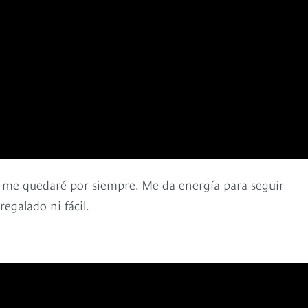
 me quedaré por siempre. Me da energía para seguir
egalado ni fácil.