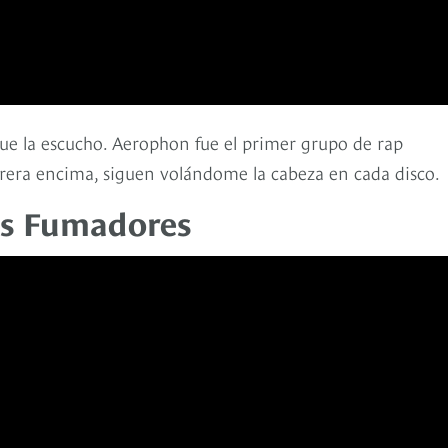
ue la escucho. Aerophon fue el primer grupo de rap
rera encima, siguen volándome la cabeza en cada disco.
Los Fumadores