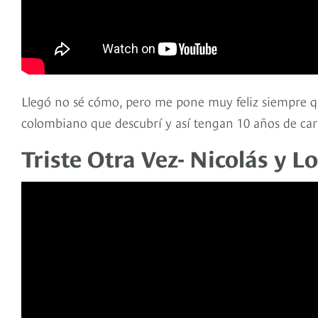
Llegó no sé cómo, pero me pone muy feliz siempre q
colombiano que descubrí y así tengan 10 años de car
Triste Otra Vez- Nicolás y 