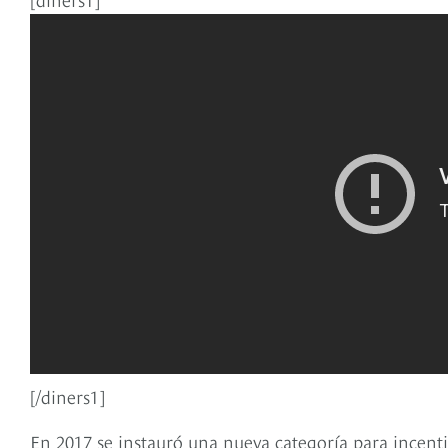
[/diners1]
En 2017 se instauró una nueva categoría para incentiv