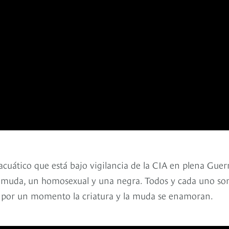
acuático que está bajo vigilancia de la CIA en plena Guer
na muda, un homosexual y una negra. Todos y cada uno so
ro por un momento la criatura y la muda se enamoran.