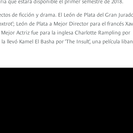
ia que estará disponible el primer semestre de 2018.
ectos de ficción y drama. El León de Plata del Gran Jurad
xtrot’; León de Plata a Mejor Director para el francés Xav
 Mejor Actriz fue para la inglesa Charlotte Rampling por
a llevó Kamel El Basha por ‘The Insult’, una película liba