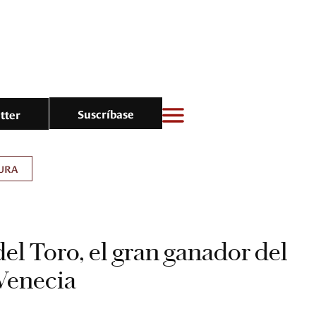
Suscríbase
tter
URA
el Toro, el gran ganador del
 Venecia