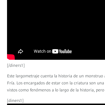
[/diners1]
Este largometraje cuenta la historia de un monstruo 
Fría. Los encargados de estar con la criatura son u
vistos como fenómenos a lo largo de la historia, pe
[diners1]