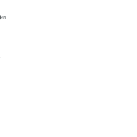
jes
y