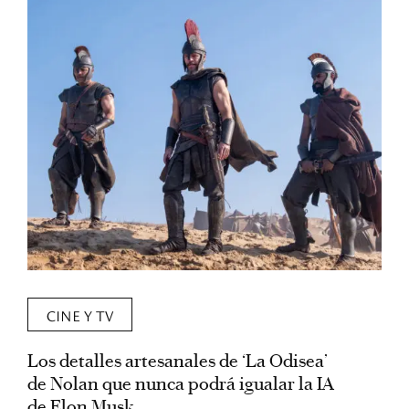
CINE Y TV
Los detalles artesanales de ‘La Odisea’
R
de Nolan que nunca podrá igualar la IA
m
de Elon Musk
I