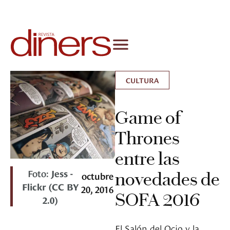
CULTURA
Game of
Thrones
entre las
Foto:
Jess -
novedades de
octubre
Flickr (CC BY
20, 2016
SOFA 2016
2.0)
El Salón del Ocio y la