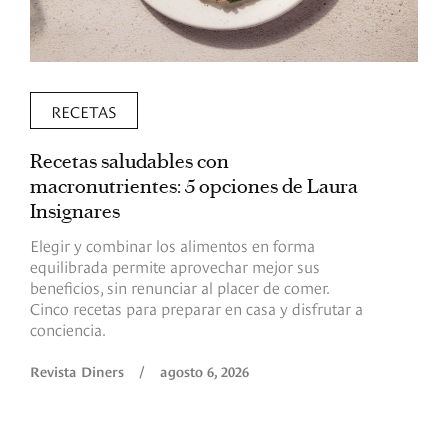
RECETAS
Recetas saludables con
L
macronutrientes: 5 opciones de Laura
p
Insignares
p
Elegir y combinar los alimentos en forma
S
equilibrada permite aprovechar mejor sus
p
beneficios, sin renunciar al placer de comer.
p
Cinco recetas para preparar en casa y disfrutar a
h
conciencia.
a
Revista Diners
/
agosto 6, 2026
R