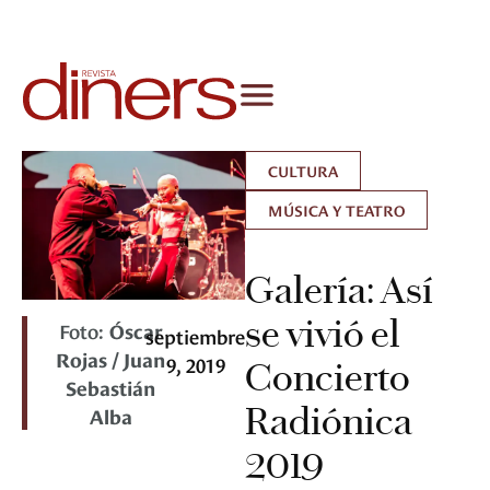
CULTURA
MÚSICA Y TEATRO
Galería: Así
se vivió el
Foto:
Óscar
septiembre
Rojas / Juan
9, 2019
Concierto
Sebastián
Radiónica
Alba
2019