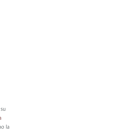
 su
a
mo la