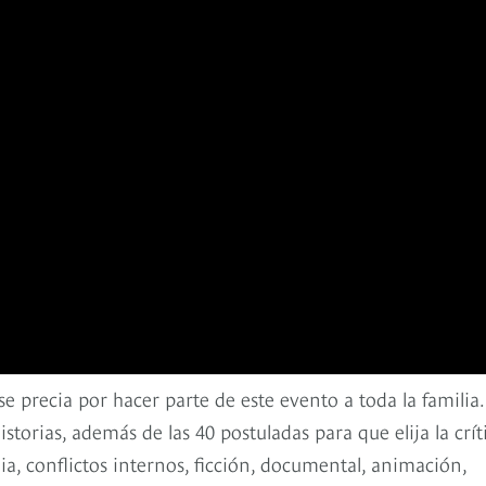
 se precia por hacer parte de este evento a toda la familia.
torias, además de las 40 postuladas para que elija la crít
a, conflictos internos, ficción, documental, animación,