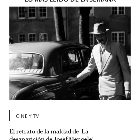
CINE Y TV
El retrato de la maldad de ‘La
L
desaparición de Josef Mengele’
d