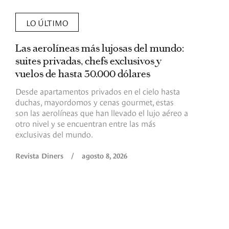
LO ÚLTIMO
Las aerolíneas más lujosas del mundo:
E
suites privadas, chefs exclusivos y
d
vuelos de hasta 30.000 dólares
E
c
Desde apartamentos privados en el cielo hasta
c
duchas, mayordomos y cenas gourmet, estas
son las aerolíneas que han llevado el lujo aéreo a
R
otro nivel y se encuentran entre las más
exclusivas del mundo.
Revista Diners
/
agosto 8, 2026