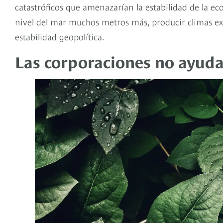
catastróficos que amenazarían la estabilidad de la econ
nivel del mar muchos metros más, producir climas ex
estabilidad geopolítica.
Las corporaciones no ayud