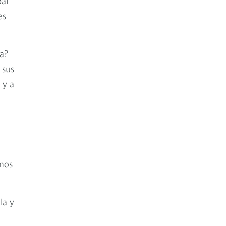
es
za?
 sus
 y a
emos
la y