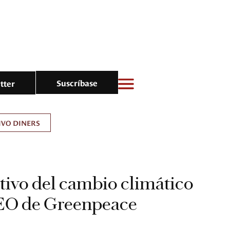
Suscríbase
tter
IVO DINERS
itivo del cambio climático
EO de Greenpeace