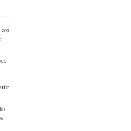
icos
e
odo
rtir
les
os