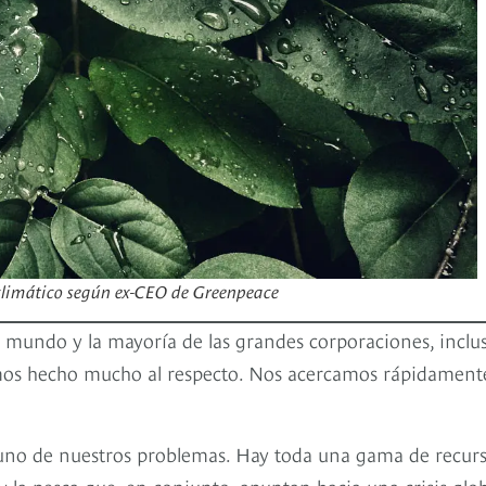
 climático según ex-CEO de Greenpeace
 mundo y la mayoría de las grandes corporaciones, inclu
mos hecho mucho al respecto. Nos acercamos rápidament
o uno de nuestros problemas. Hay toda una gama de recur
e y la pesca que, en conjunto, apuntan hacia una crisis glo